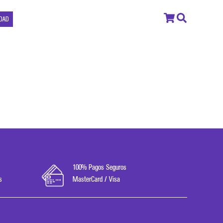
IDAD
100% Pagos Seguros
s
MasterCard / Visa