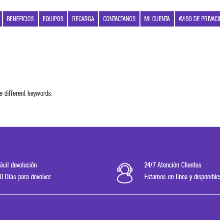
BENEFICIOS
EQUIPOS
RECARGA
CONTACTANOS
MI CUENTA
AVISO DE PRIVAC
e different keywords.
ácil devolución
24/7 Atención Clientes
0 Días para devolver
Estamos en línea y disponible