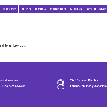
BENEFICIOS
EQUIPOS
RECARGA
CONTACTANOS
MI CUENTA
AVISO DE PRIVAC
e different keywords.
ácil devolución
24/7 Atención Clientes
0 Días para devolver
Estamos en línea y disponible