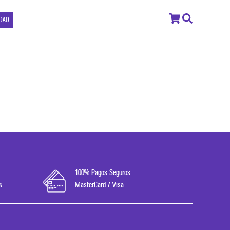
IDAD
100% Pagos Seguros
s
MasterCard / Visa