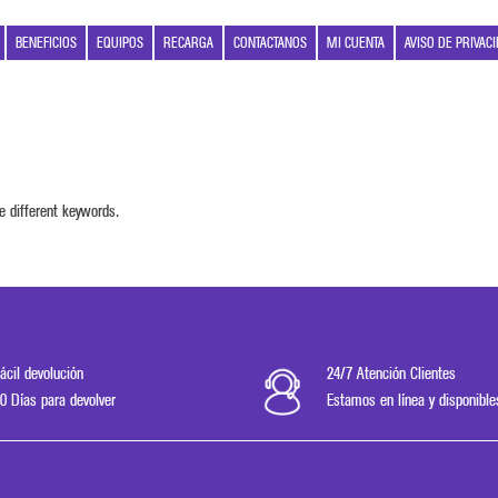
BENEFICIOS
EQUIPOS
RECARGA
CONTACTANOS
MI CUENTA
AVISO DE PRIVAC
e different keywords.
ácil devolución
24/7 Atención Clientes
0 Días para devolver
Estamos en línea y disponible