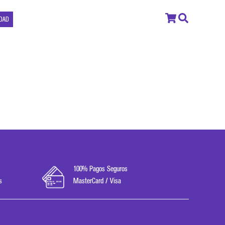
IDAD
100% Pagos Seguros
s
MasterCard / Visa