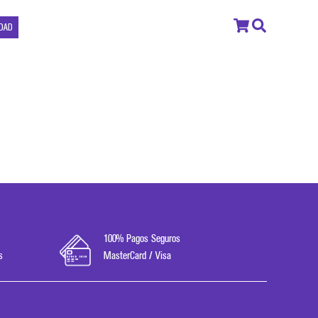
IDAD
100% Pagos Seguros
s
MasterCard / Visa