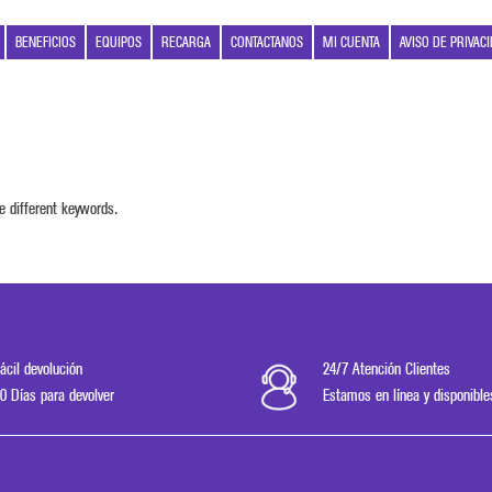
BENEFICIOS
EQUIPOS
RECARGA
CONTACTANOS
MI CUENTA
AVISO DE PRIVAC
e different keywords.
ácil devolución
24/7 Atención Clientes
0 Días para devolver
Estamos en línea y disponible