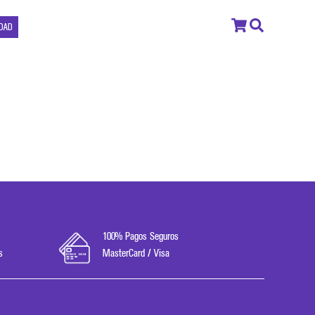
IDAD
100% Pagos Seguros
s
MasterCard / Visa