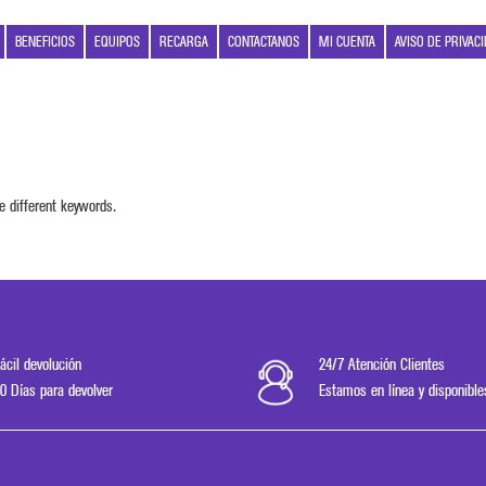
BENEFICIOS
EQUIPOS
RECARGA
CONTACTANOS
MI CUENTA
AVISO DE PRIVAC
e different keywords.
ácil devolución
24/7 Atención Clientes
0 Días para devolver
Estamos en línea y disponible