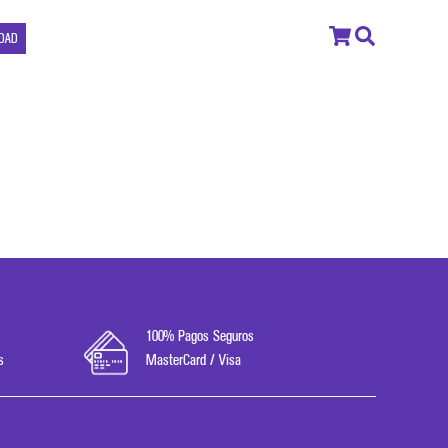
IDAD
100% Pagos Seguros
s
MasterCard / Visa