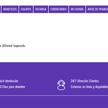
BENEFICIOS
EQUIPOS
RECARGA
CONTACTANOS
MI CUENTA
AVISO DE PRIVAC
e different keywords.
ácil devolución
24/7 Atención Clientes
0 Días para devolver
Estamos en línea y disponible