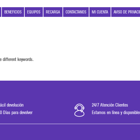
BENEFICIOS
EQUIPOS
RECARGA
CONTACTANOS
MI CUENTA
AVISO DE PRIVAC
e different keywords.
ácil devolución
24/7 Atención Clientes
0 Días para devolver
Estamos en línea y disponible