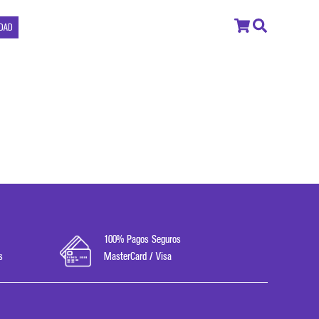
IDAD
100% Pagos Seguros
s
MasterCard / Visa