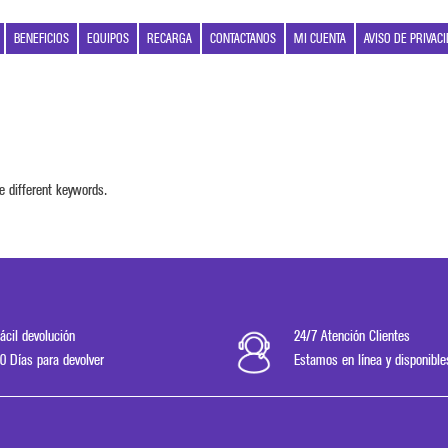
BENEFICIOS
EQUIPOS
RECARGA
CONTACTANOS
MI CUENTA
AVISO DE PRIVAC
e different keywords.
ácil devolución
24/7 Atención Clientes
0 Días para devolver
Estamos en línea y disponible