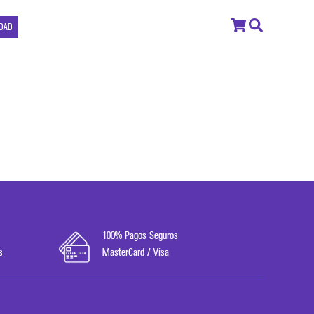
IDAD
100% Pagos Seguros
s
MasterCard / Visa