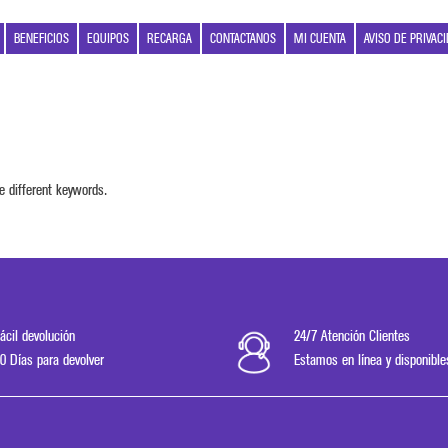
BENEFICIOS
EQUIPOS
RECARGA
CONTACTANOS
MI CUENTA
AVISO DE PRIVAC
e different keywords.
ácil devolución
24/7 Atención Clientes
0 Días para devolver
Estamos en línea y disponible