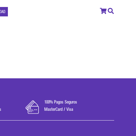
IDAD
100% Pagos Seguros
s
MasterCard / Visa