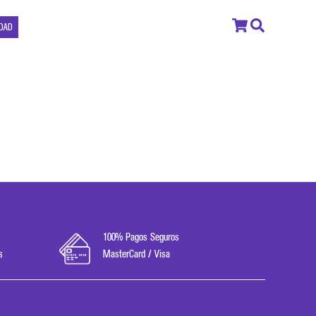
IDAD
100% Pagos Seguros
s
MasterCard / Visa