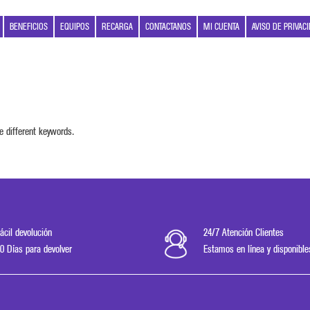
BENEFICIOS
EQUIPOS
RECARGA
CONTACTANOS
MI CUENTA
AVISO DE PRIVAC
e different keywords.
ácil devolución
24/7 Atención Clientes
0 Días para devolver
Estamos en línea y disponible