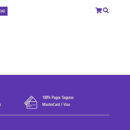
IDAD
100% Pagos Seguros
s
MasterCard / Visa