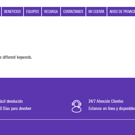
BENEFICIOS
EQUIPOS
RECARGA
CONTACTANOS
MI CUENTA
AVISO DE PRIVAC
e different keywords.
ácil devolución
24/7 Atención Clientes
0 Días para devolver
Estamos en línea y disponible